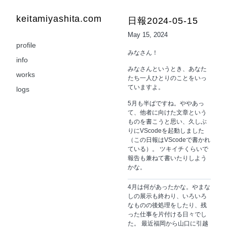
keitamiyashita.com
日報2024-05-15
May 15, 2024
profile
みなさん！
info
みなさんというとき、あなた
works
たち一人ひとりのことをいっ
ていますよ。
logs
5月も半ばですね。ややあっ
て、他者に向けた文章という
ものを書こうと思い、久しぶ
りにVScodeを起動しました
（この日報はVScodeで書かれ
ている）。 ツキイチくらいで
報告も兼ねて書いたりしよう
かな。
4月は何があったかな。やまな
しの展示も終わり、いろいろ
なものの後処理をしたり、残
った仕事を片付ける日々でし
た。 最近福岡から山口に引越