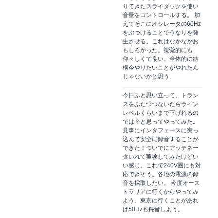
りてきたスライダックを使い
音量をコントロールする。 加
えてそこにオシレータの60Hz
をぶつけることでうなりを発
生させる。これはなかなかお
もしろかった。視覚的にも
仰々しくて良い。全体的に結
構今やりたいことがやれたん
じゃないかと思う。
今日ふと思い立って、トラン
スをふたつつないだらライン
レベルくらいまで下げれるの
では？と思ってやってみた。
見事にインタフェースに突っ
込んで安全に録音することが
できた！ついでにアッテネー
タいれて実験してみたけどい
い感じ。これで240V圏にも対
応できそう。各地の電源の録
音を採取したい。 今度オース
トラリアに行くからやってみ
よう。東京に行くことがあれ
ば50Hzも録音しよう。