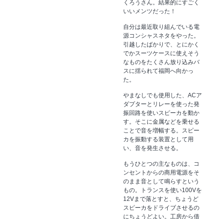
くろうさん。結果的にすごく
いいメンツだった！
自分は最近取り組んでいる電
源コンシャスネタをやった。
引越したばかりで、とにかく
でかスーツケースに使えそう
なものをたくさん放り込みバ
スに揺られて福岡へ向かっ
た。
やまなしでも使用した、ACア
ダプターとリレーを使った発
振回路を使いスピーカを動か
す。そこに金属などを乗せる
ことで音を増幅する。スピー
カを振動する装置として用
い、音を発生させる。
もうひとつの主なものは、コ
ンセントからの商用電源をそ
のまま音として鳴らすという
もの。トランスを使い100Vを
12Vまで落とすと、ちょうど
スピーカをドライブさせるの
にちょうどよい。工房から借