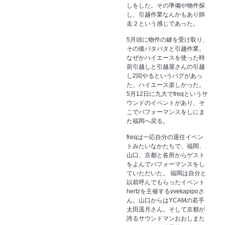
しをした。その準備や物件探
し、引越作業なんかもあり師
走２という感じであった。
5月頭に物件の鍵を受け取り、
その後バタバタと引越作業。
なぜかハイエースを使った時
前引越しと引越屋さんの引越
し2回やるというバグがあっ
た。ハイエース楽しかった。
5月12日に九大でfreqというサ
ウンドのイベントがあり、そ
こでパフォーマンスをしにま
た福岡へ戻る。
freqは一応自分の退任イベン
トみたいなかたちで、福岡、
山口、京都と各所からゲスト
をよんでパフォーマンスをし
ていただいた。 福岡は自分と
以前呼んでもらったイベント
hertzを主催するvvekapipoさ
ん。山口からはYCAMの若手
太田遥月さん。そして京都が
誇るサウンドマンおおしまた