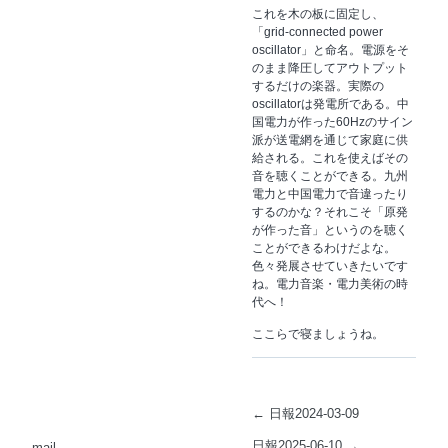
これを木の板に固定し、
「grid-connected power
oscillator」と命名。電源をそ
のまま降圧してアウトプット
するだけの楽器。実際の
oscillatorは発電所である。中
国電力が作った60Hzのサイン
派が送電網を通じて家庭に供
給される。これを使えばその
音を聴くことができる。九州
電力と中国電力で音違ったり
するのかな？それこそ「原発
が作った音」というのを聴く
ことができるわけだよな。
色々発展させていきたいです
ね。電力音楽・電力美術の時
代へ！
ここらで寝ましょうね。
←
日報2024-03-09
日報2025-06-10
→