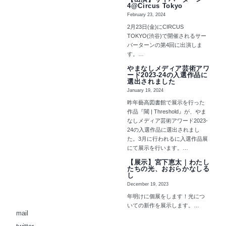
4@Circus Tokyo
February 23, 2024
2月23日(金)にCIRCUS
TOKYO(渋谷)で開催されるサー
バーターンの第4回に出演しま
す。…
やまなしメディア芸術アワ
ード2023-24の入選作品に
選出されました
January 19, 2024
昨年藝高図書館で展示を行った
作品『閾 | Threshold』が、やま
なしメディア芸術アワード2023-
24の入選作品に選出されまし
た。3月に行われるに入選作品展
にて展示を行います。…
【展示】宮下恵太｜わたし
たちの光、おおらかなしる
し
December 19, 2023
年明けに個展をします！光につ
いての新作を展示します。…
mail