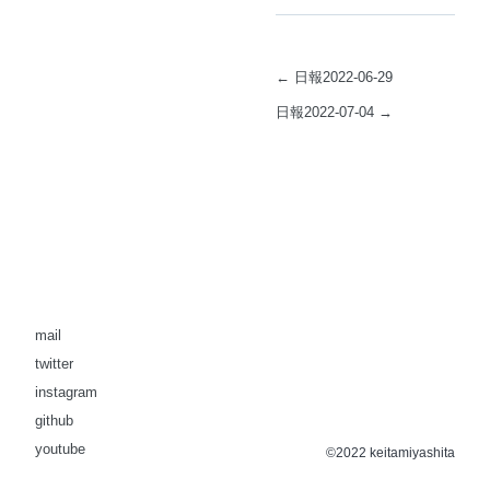
←
日報2022-06-29
日報2022-07-04
→
mail
twitter
instagram
github
youtube
©2022 keitamiyashita