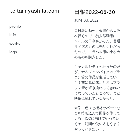
keitamiyashita.com
日報2022-06-30
June 30, 2022
profile
毎日暑いね〜。金曜から大阪
info
へ行くので、徒歩移動用にモ
ンベルの日傘をかった。普通
works
サイズのものは売り切れだっ
logs
たので、トラベル用の小さめ
のものを購入した。
キャナルシティへ行ったのだ
が、ナムジュンバイクのブラ
ウン管の作品が復活してい
た！前に見に来たときはブラ
ウン管が置き換わってきれい
になっていたところで、まだ
映像は流れていなかった。
大学に色々と機材やパーツな
どを持ち込んで回路を作って
いる。ICCに向けてやってい
くぞ。時間の使い方をうまく
やっていきたい…。